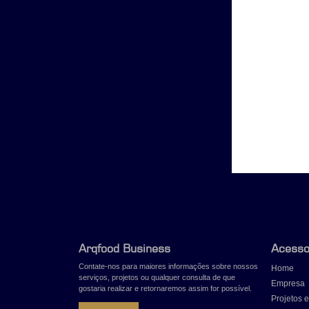
Arqfood Business
Acesso
Contate-nos para maiores informações sobre nossos
Home
serviços, projetos ou qualquer consulta de que
Empresa
gostaria realizar e retornaremos assim for possível.
Projetos e